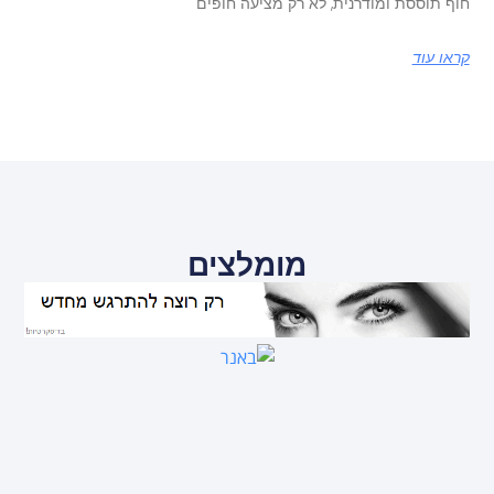
חוף תוססת ומודרנית, לא רק מציעה חופים
קראו עוד
מומלצים