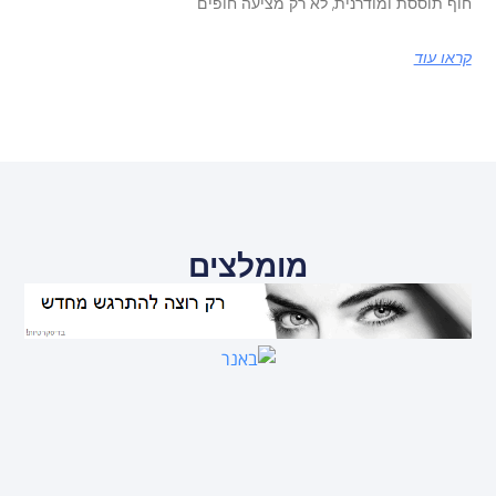
חוף תוססת ומודרנית, לא רק מציעה חופים
קראו עוד
מומלצים