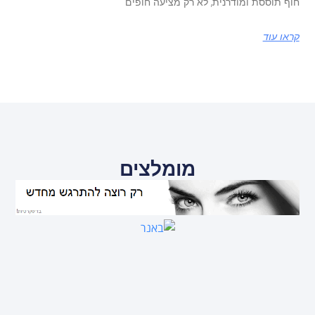
חוף תוססת ומודרנית, לא רק מציעה חופים
קראו עוד
מומלצים