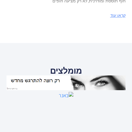
חוף תוססת ומודרנית, לא רק מציעה חופים
קראו עוד
מומלצים