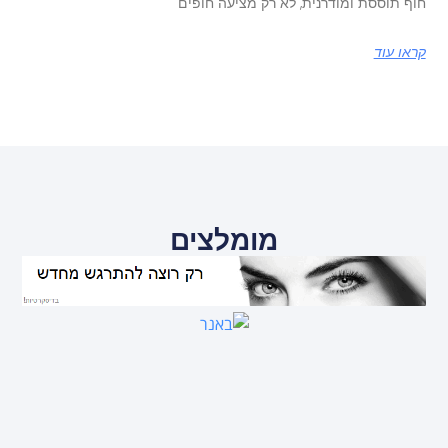
חוף תוססת ומודרנית, לא רק מציעה חופים
קראו עוד
מומלצים