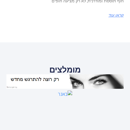
חוף תוססת ומודרנית, לא רק מציעה חופים
קראו עוד
מומלצים