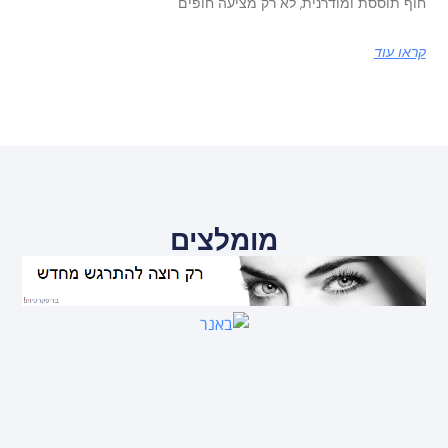
חוף תוססת ומודרנית, לא רק מציעה חופים
קראו עוד
מומלצים