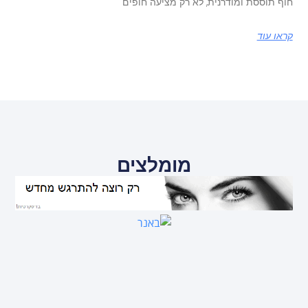
חוף תוססת ומודרנית, לא רק מציעה חופים
קראו עוד
מומלצים