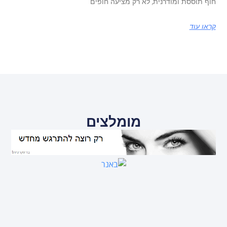
חוף תוססת ומודרנית, לא רק מציעה חופים
קראו עוד
מומלצים