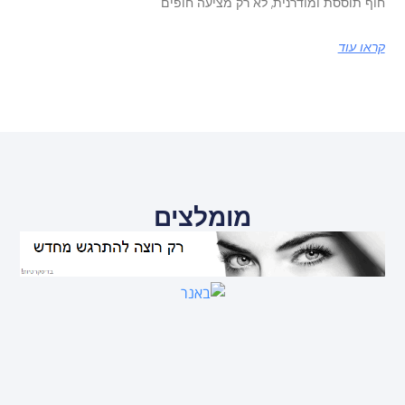
חוף תוססת ומודרנית, לא רק מציעה חופים
קראו עוד
מומלצים