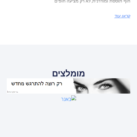
חוף תוססת ומודרנית, לא רק מציעה חופים
קראו עוד
מומלצים