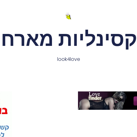
קסינליות מארחו
look4love