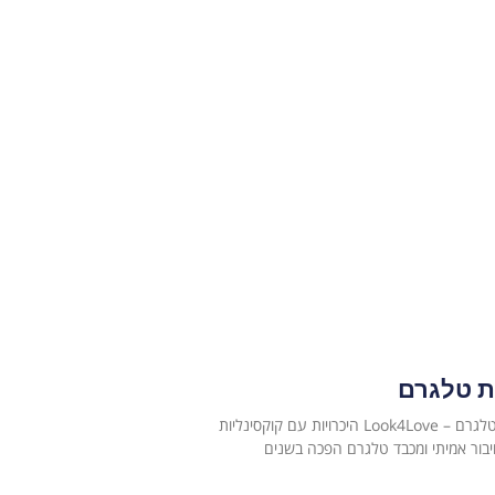
ת טלגרם
היכרויות עם קוקסינליות ישראליות בטלגרם – Look4Love היכרויות עם קוקסינליות
בור אמיתי ומכבד טלגרם הפכה בשנים