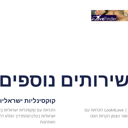
ירותים נוספים
קוקסינליות ישראליו
היכרויות עם קוקסינליות בקריות – המדריך המלא | Look4Love היכרויות עם
אזור הצפון הקריות הפכו
ישראליות בטלגרםהמדריך המלא לחי
האחרונות