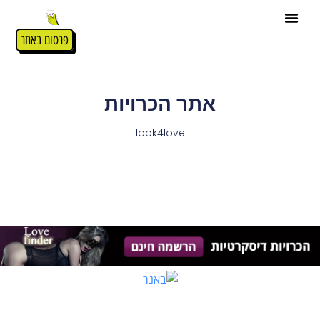
פרסום באתר
אתר הכרויות
look4love