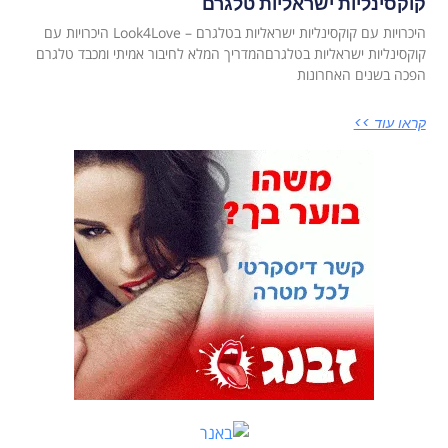
קוקסינליות ישראליות טלגרם
היכרויות עם קוקסינליות ישראליות בטלגרם – Look4Love היכרויות עם
קוקסינליות ישראליות בטלגרםהמדריך המלא לחיבור אמיתי ומכבד טלגרם
הפכה בשנים האחרונות
קראו עוד >>