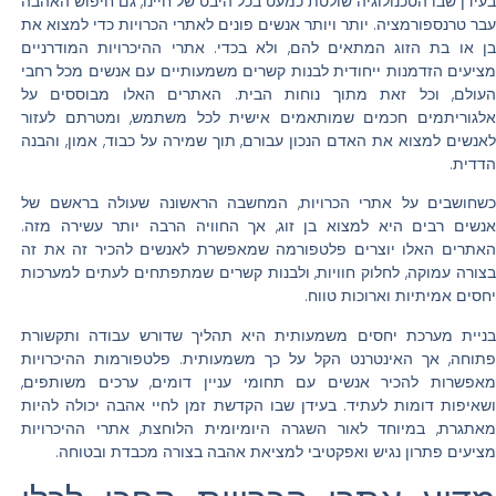
בעידן שבו הטכנולוגיה שולטת כמעט בכל היבט של חיינו, גם חיפוש האהבה
עבר טרנספורמציה. יותר ויותר אנשים פונים לאתרי הכרויות כדי למצוא את
בן או בת הזוג המתאים להם, ולא בכדי. אתרי ההיכרויות המודרניים
מציעים הזדמנות ייחודית לבנות קשרים משמעותיים עם אנשים מכל רחבי
העולם, וכל זאת מתוך נוחות הבית. האתרים האלו מבוססים על
אלגוריתמים חכמים שמותאמים אישית לכל משתמש, ומטרתם לעזור
לאנשים למצוא את האדם הנכון עבורם, תוך שמירה על כבוד, אמון, והבנה
הדדית.
כשחושבים על אתרי הכרויות, המחשבה הראשונה שעולה בראשם של
אנשים רבים היא למצוא בן זוג, אך החוויה הרבה יותר עשירה מזה.
האתרים האלו יוצרים פלטפורמה שמאפשרת לאנשים להכיר זה את זה
בצורה עמוקה, לחלוק חוויות, ולבנות קשרים שמתפתחים לעתים למערכות
יחסים אמיתיות וארוכות טווח.
בניית מערכת יחסים משמעותית היא תהליך שדורש עבודה ותקשורת
פתוחה, אך האינטרנט הקל על כך משמעותית. פלטפורמות ההיכרויות
מאפשרות להכיר אנשים עם תחומי עניין דומים, ערכים משותפים,
ושאיפות דומות לעתיד. בעידן שבו הקדשת זמן לחיי אהבה יכולה להיות
מאתגרת, במיוחד לאור השגרה היומיומית הלוחצת, אתרי ההיכרויות
מציעים פתרון נגיש ואפקטיבי למציאת אהבה בצורה מכבדת ובטוחה.