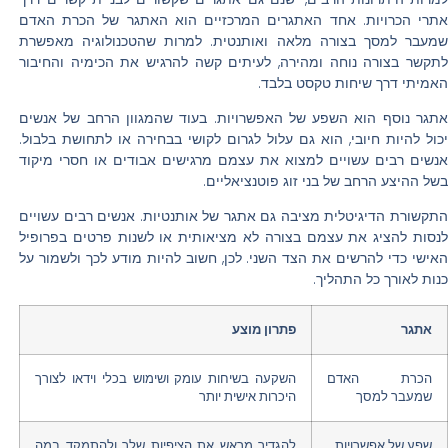
אתרי הכרויות. אחד האתגרים המרכזיים הוא האתגר של הכרת האדם
שמעבר למסך בצורה מלאה ואותנטית. למרות שהטכנולוגיה מאפשרת
לתקשר בצורה נוחה ומהירה, לעיתים קשה להרגיש את הכימיה והחיבור
האמיתי דרך שיחות טקסט בלבד.
אתגר נוסף הוא השפע של האפשרויות. בעוד שהמגוון הרחב של אנשים
יכול להיות חיובי, הוא גם עלול לגרום לקושי בבחירה או לתחושת בלבול.
אנשים רבים עשויים למצוא את עצמם מרגישים אבודים או חסרי מיקוד
בשל ההיצע הרחב של בני זוג פוטנציאליים.
התקשורת הדיגיטלית מציבה גם אתגר של אותנטיות. אנשים רבים עשויים
לנסות להציג את עצמם בצורה לא מציאותית או לשנות פרטים בפרופיל
האישי כדי להרשים את הצד השני. לכן, חשוב להיות מודע לכך ולשמור על
כנות לאורך כל התהליך.
אתגר
פתרון מוצע
הכרת האדם
השקעה בשיחות עומק ושימוש בכלי וידאו לצורך
שמעבר למסך
היכרות אישית יותר
שפע של אפשרויות
להגדיר מראש את הציפיות שלך ולהתמקד במה